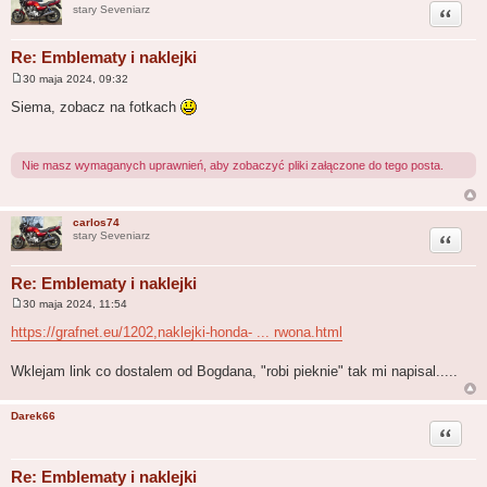
Cytuj
stary Seveniarz
Re: Emblematy i naklejki
30 maja 2024, 09:32
P
o
Siema, zobacz na fotkach
s
t
Nie masz wymaganych uprawnień, aby zobaczyć pliki załączone do tego posta.
carlos74
Cytuj
stary Seveniarz
Re: Emblematy i naklejki
30 maja 2024, 11:54
P
o
https://grafnet.eu/1202,naklejki-honda- ... rwona.html
s
t
Wklejam link co dostalem od Bogdana, "robi pieknie" tak mi napisal.....
Darek66
Cytuj
Re: Emblematy i naklejki