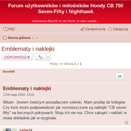
Forum użytkowników i miłośników Hondy CB 750
Seven-Fifty i Nighthawk
www.seven-fifty.info to nie forum, to stan umysłu...
FAQ
Zarejestruj się
Zaloguj się
Strona główna
Emblematy i naklejki
ODPOWIEDZ
Posty: 4 • Strona
1
z
1
Darek66
Cytuj
Emblematy i naklejki
29 maja 2024, 13:31
P
o
Witam. Jestem świeżym posiadaczem selenki. Mam prośbę do kolegów.
s
Czy ktoś może podpowiedzieć jak rozmieszczone są naklejki "CB seven
t
fifty" na bocznych pokrywach. Moja ich nie ma. Chce zakupić i nakleić w
miarę dokładnie jak w oryginale.
carlos74