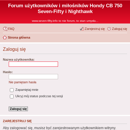
Forum użytkowników i miłośników Hondy CB 750
Seven-Fifty i Nighthawk
www.seven-fifty.info to nie forum, to stan umysłu...
FAQ
Zarejestruj się
Zaloguj się
Strona główna
Zaloguj się
Nazwa użytkownika:
Hasło:
Nie pamiętam hasła
Zapamiętaj mnie
Ukryj mój status podczas tej sesji
ZAREJESTRUJ SIĘ
Aby zalogować się, musisz być zarejestrowanym użytkownikiem witryny.