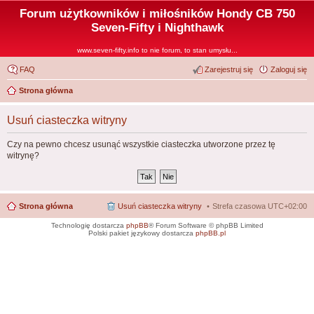
Forum użytkowników i miłośników Hondy CB 750
Seven-Fifty i Nighthawk
www.seven-fifty.info to nie forum, to stan umysłu...
FAQ
Zarejestruj się
Zaloguj się
Strona główna
Usuń ciasteczka witryny
Czy na pewno chcesz usunąć wszystkie ciasteczka utworzone przez tę
witrynę?
Strona główna
Usuń ciasteczka witryny
Strefa czasowa
UTC+02:00
Technologię dostarcza
phpBB
® Forum Software © phpBB Limited
Polski pakiet językowy dostarcza
phpBB.pl