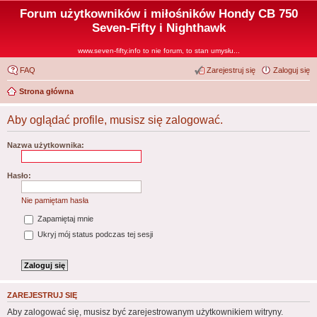
Forum użytkowników i miłośników Hondy CB 750
Seven-Fifty i Nighthawk
www.seven-fifty.info to nie forum, to stan umysłu...
FAQ
Zarejestruj się
Zaloguj się
Strona główna
Aby oglądać profile, musisz się zalogować.
Nazwa użytkownika:
Hasło:
Nie pamiętam hasła
Zapamiętaj mnie
Ukryj mój status podczas tej sesji
ZAREJESTRUJ SIĘ
Aby zalogować się, musisz być zarejestrowanym użytkownikiem witryny.